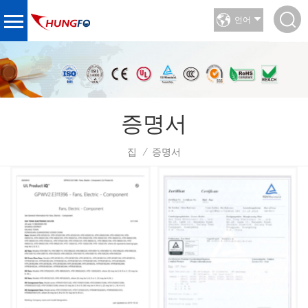
언어
증명서
집
증명서
/