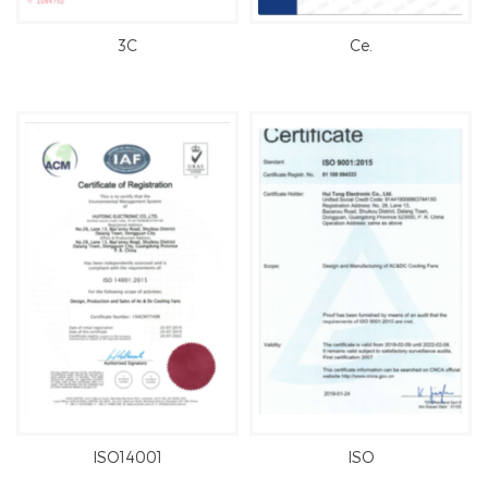
3C
Ce.
ISO14001
ISO