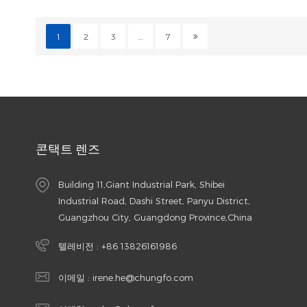
1
2
3
...
7
콘택트 렌즈
Building 11,Giant Industrial Park, Shibei
Industrial Road, Dashi Street, Panyu District,
Guangzhou City, Guangdong Province,China
텔레비전 :
+86 13826161986
이메일 :
irene.he@chungfo.com