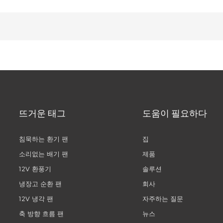
뜨거운 태그
도움이 필요하다
침묵하는 환기 팬
집
소리없는 배기 팬
제품
12V 환풍기
솔루션
냉장고 순환 팬
회사
12V 냉각 팬
자주하는 질문
축 방향 흐름 팬
뉴스