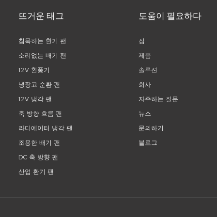
뜨거운 태그
도움이 필요하다
침묵하는 환기 팬
집
소리없는 배기 팬
제품
12V 환풍기
솔루션
냉장고 순환 팬
회사
12V 냉각 팬
자주하는 질문
축 방향 흐름 팬
뉴스
라디에이터 냉각 팬
문의하기
조용한 배기 팬
블로그
DC 축 방향 팬
산업 환기 팬