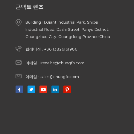
콘택트 렌즈
Building 11,Giant Industrial Park, Shibei
Industrial Road, Dashi Street, Panyu District,
Guangzhou City, Guangdong Province,China
텔레비전 :
+86 13826161986
이메일 :
irene.he@chungfo.com
이메일 :
sales@chungfo.com