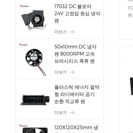
17032 DC 블로어
부
11
24V 고정압 원심 냉각
환
팬
스
됩
더보기
자
우
50x10mm DC 냉각
다.
팬 8000RPM 고속
브러시리스 축류 팬
소형 전자 기기용
더보기
플라스틱 에너지 절약
형 라디에이터 공기
순환 직교류 팬
더보기
120X120X25mm 냉