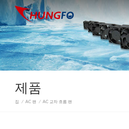
제품
집
AC 팬
AC 교차 흐름 팬
/
/