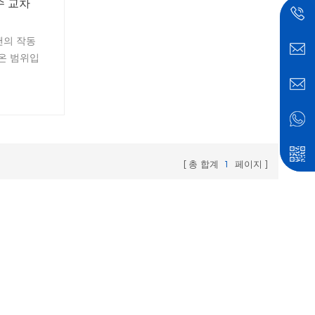
수 교차
팬의 작동
고온 범위입
 알루미늄
경에 이상
 열 방출
총 합계
1
페이지