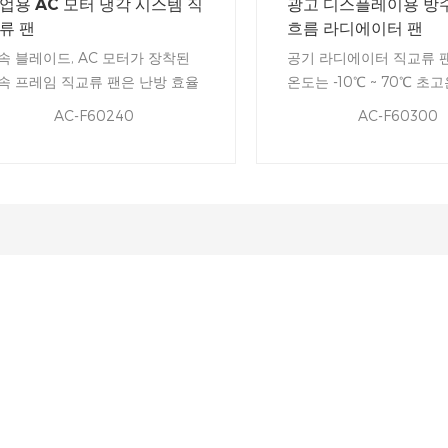
업용 AC 모터 냉각 시스템 직
광고 디스플레이용 방
류 팬
흐름 라디에이터 팬
속 블레이드, AC 모터가 장착된
공기 라디에이터 직교류 
속 프레임 직교류 팬은 난방 효율
온도는 -10℃ ~ 70℃ 초
 향상시킵니다. 팬은 혹독한 날씨,
니다. 방수 기능이 뛰어난
AC-F60240
AC-F60300
한 환경은 물론 먼지와 습기도 견
구조로 대부분의 실외 환
 수 있습니다.
적이며 디스플레이 화면의
에 사용할 수 있습니다.