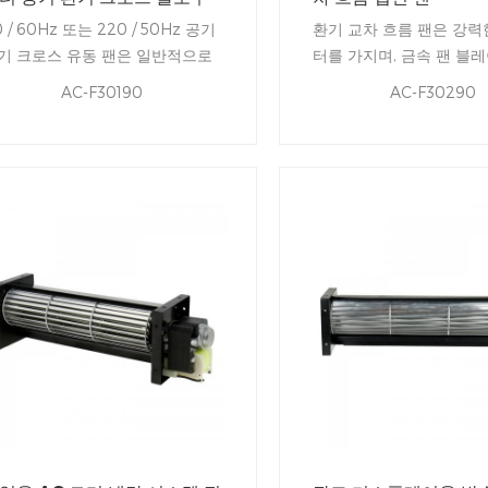
채
0 / 60Hz 또는 220 / 50Hz 공기
환기 교차 흐름 팬은 강력
기 크로스 유동 팬은 일반적으로
터를 가지며, 금속 팬 블
포츠 장비의 냉각 및 방열에 사용
기량, 균일 한 입구 및 출구
AC-F30190
AC-F30290
니다. 팬 블레이드의 혁신적인 디
마모성, 고온
인은 공기 흐름을 향상시키고 매
 효율적인 환기를 용이하게합니