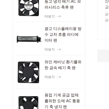
동고 냉각 배기 AC 브
산
러시리스 축류 팬
교
금
더보기
금
을
광고 디스플레이용 방
극
수 교차 흐름 라디에
딜
이터 팬
더보기
와인 캐비닛 환기를위
한 금속 배기 축 팬
더보기
용접 기계 공급 업체
를위한 도매 AC 통풍
기 축 냉각 팬