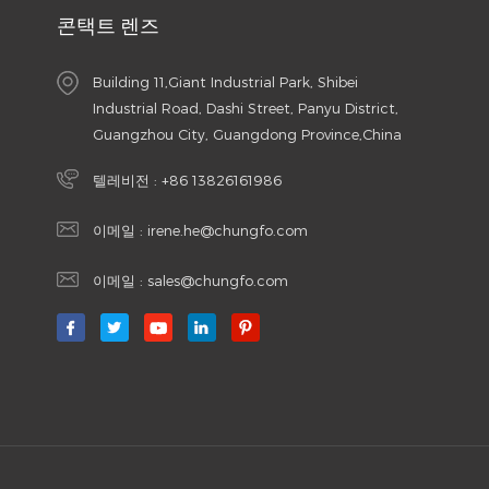
콘택트 렌즈
Building 11,Giant Industrial Park, Shibei
Industrial Road, Dashi Street, Panyu District,
Guangzhou City, Guangdong Province,China
텔레비전 :
+86 13826161986
이메일 :
irene.he@chungfo.com
이메일 :
sales@chungfo.com