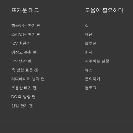
뜨거운 태그
도움이 필요하다
침묵하는 환기 팬
집
소리없는 배기 팬
제품
12V 환풍기
솔루션
냉장고 순환 팬
회사
12V 냉각 팬
자주하는 질문
축 방향 흐름 팬
뉴스
라디에이터 냉각 팬
문의하기
조용한 배기 팬
블로그
DC 축 방향 팬
산업 환기 팬