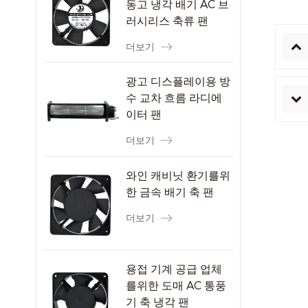
동고 냉각 배기 AC 브
러시리스 축류 팬
더보기
광고 디스플레이용 방
수 교차 흐름 라디에
이터 팬
더보기
와인 캐비닛 환기를위
한 금속 배기 축 팬
더보기
용접 기계 공급 업체
를위한 도매 AC 통풍
기 축 냉각 팬