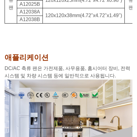
류
120x120x25mm(4.72"x4.72"x0.98")
류
A12025B
팬
팬
A12038A
120x120x38mm(4.72"x4.72"x1.49")
A12038B
애플리케이션
DC/AC 축류 팬은 가전제품, 사무용품, 홈시어터 장비, 전력
시스템 및 차량 시스템 등에 일반적으로 사용됩니다.