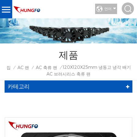
언어
제품
120X120X25mm 냉동고 냉각 배기
집
AC 팬
AC 축류 팬
/
/
/
AC 브러시리스 축류 팬
카테고리