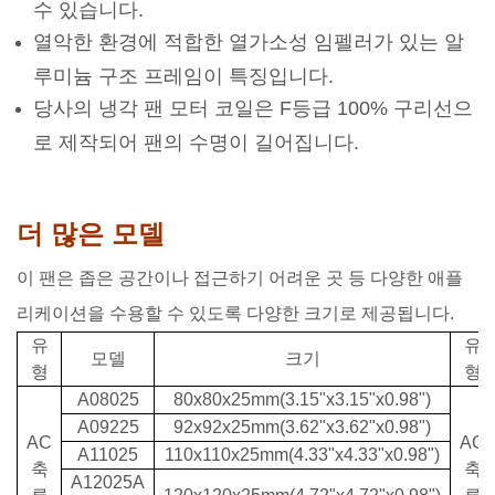
수 있습니다.
열악한 환경에 적합한 열가소성 임펠러가 있는 알
루미늄 구조 프레임이 특징입니다.
당사의 냉각 팬 모터 코일은 F등급 100% 구리선으
로 제작되어 팬의 수명이 길어집니다.
더 많은 모델
이 팬은 좁은 공간이나 접근하기 어려운 곳 등 다양한 애플
리케이션을 수용할 수 있도록 다양한 크기로 제공됩니다.
유
유
모델
크기
형
형
A08025
80x80x25mm(3.15"x3.15"x0.98")
A09225
92x92x25mm(3.62"x3.62"x0.98")
AC
AC
A11025
110x110x25mm(4.33"x4.33"x0.98")
축
축
A12025A