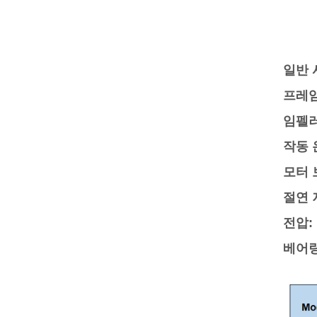
일반 
프레
임펠
작동 
모터 
절연 
전압:
베어링