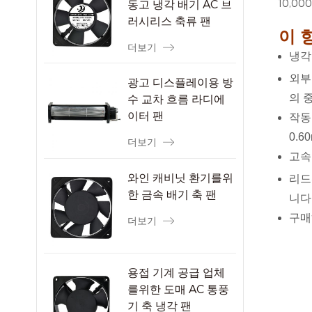
동고 냉각 배기 AC 브
10,0
러시리스 축류 팬
이 
더보기
냉각
외부 
광고 디스플레이용 방
의 중
수 교차 흐름 라디에
이터 팬
작동 
0.6
더보기
고속
와인 캐비닛 환기를위
리드선
한 금속 배기 축 팬
니다
구매
더보기
용접 기계 공급 업체
를위한 도매 AC 통풍
기 축 냉각 팬