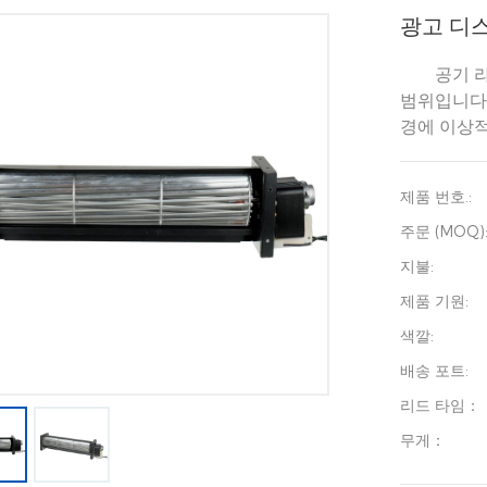
광고 디
공기 라
범위입니다.
경에 이상적
제품 번호.:
주문 (MOQ)
지불:
제품 기원:
색깔:
배송 포트:
리드 타임：
무게：