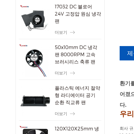
17032 DC 블로어
24V 고정압 원심 냉각
팬
더보기
50x10mm DC 냉각
제
팬 8000RPM 고속
브러시리스 축류 팬
소형 전자 기기용
더보기
환기를
플라스틱 에너지 절약
어졌으
형 라디에이터 공기
순환 직교류 팬
다.
우리
더보기
120X120X25mm 냉
회사 규