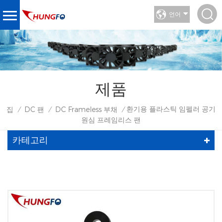
언어
제품
환기용 플라스틱 임펠러 공기
집
DC 팬
DC Frameless 부채
/
/
/
원심 프레임리스 팬
카테고리