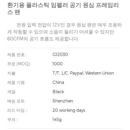
환기용 플라스틱 임펠러 공기 원심 프레임리
스 팬
전원 입력 전압이 12V인 경우 원심 팬은 매우 조용하
게 작동할 수 있으며 소음이 들리기 어려울 수 있지만
60CFM의 공기 흐름도 제공합니다.
제품 번호.:
G12030
주문 (MOQ):
1000
지불:
T/T, L/C, Paypal, Western Union
제품 기원:
China
색깔:
Black
배송 포트:
Shenzhen
리드 타임：
20 working days
무게：
145g