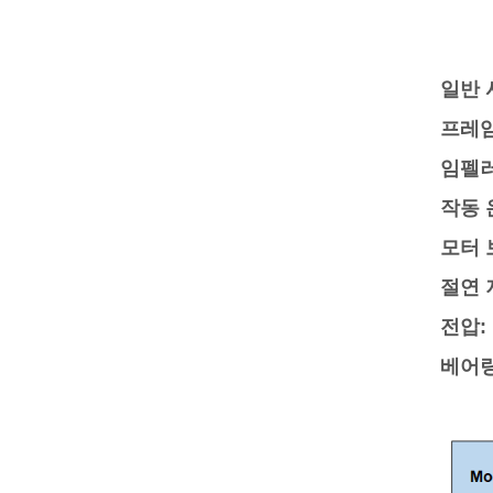
일반 
프레
임펠
작동 
모터 
절연 
전압:
베어링