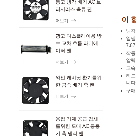
동고 냉각 배기 AC 브
러시리스 축류 팬
이 
더보기
냉각
광고 디스플레이용 방
임펠러
수 교차 흐름 라디에
7.8
이터 팬
작동 
압력: 
더보기
고속
리드선
와인 캐비닛 환기를위
니다
한 금속 배기 축 팬
구매
더보기
용접 기계 공급 업체
를위한 도매 AC 통풍
기 축 냉각 팬