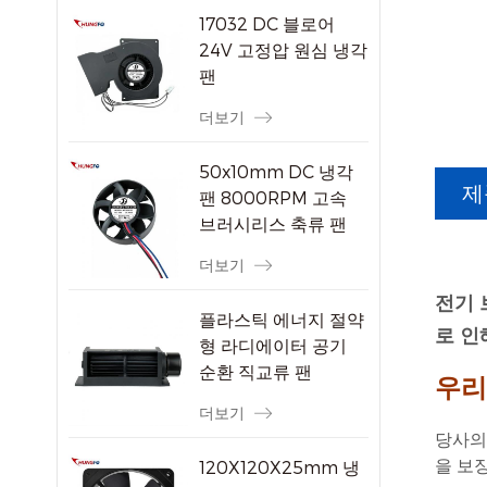
17032 DC 블로어
24V 고정압 원심 냉각
팬
더보기
50x10mm DC 냉각
제
팬 8000RPM 고속
브러시리스 축류 팬
소형 전자 기기용
더보기
전기 
플라스틱 에너지 절약
로 인
형 라디에이터 공기
순환 직교류 팬
우리
더보기
당사의
120X120X25mm 냉
을 보