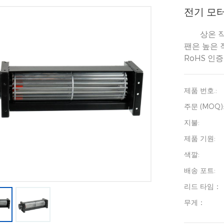
전기 모
상온 
팬은 높은 
RoHS 인
제품 번호.:
주문 (MOQ)
지불:
제품 기원:
색깔:
배송 포트:
리드 타임：
무게：