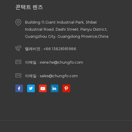
콘택트 렌즈
Building 11,Giant Industrial Park, Shibei
Industrial Road, Dashi Street, Panyu District,
Guangzhou City, Guangdong Province,China
텔레비전 :
+86 13826161986
이메일 :
irene.he@chungfo.com
이메일 :
sales@chungfo.com