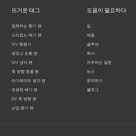
뜨거운 태그
도움이 필요하다
침묵하는 환기 팬
집
소리없는 배기 팬
제품
12V 환풍기
솔루션
냉장고 순환 팬
회사
12V 냉각 팬
자주하는 질문
축 방향 흐름 팬
뉴스
라디에이터 냉각 팬
문의하기
조용한 배기 팬
블로그
DC 축 방향 팬
산업 환기 팬