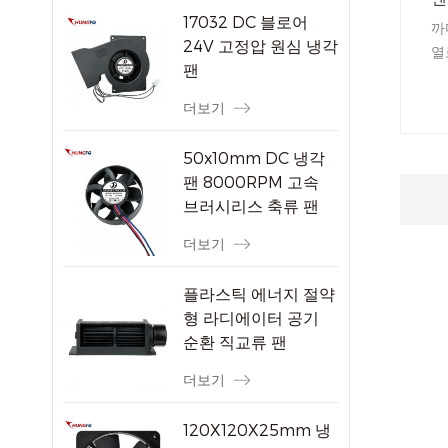
17032 DC 블로어
까
24V 고정압 원심 냉각
열
팬
다
절
더보기
한
50x10mm DC 냉각
팬 8000RPM 고속
브러시리스 축류 팬
소형 전자 기기용
더보기
플라스틱 에너지 절약
형 라디에이터 공기
순환 직교류 팬
더보기
120X120X25mm 냉