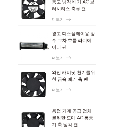
동고 냉각 배기 AC 브
러시리스 축류 팬
더보기
광고 디스플레이용 방
수 교차 흐름 라디에
이터 팬
더보기
와인 캐비닛 환기를위
한 금속 배기 축 팬
더보기
용접 기계 공급 업체
를위한 도매 AC 통풍
기 축 냉각 팬