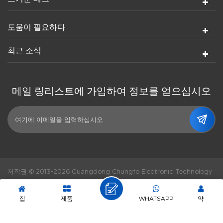
도움이 필요하다
최근 소식
메일 링리스트에 가입하여 정보를 얻으십시오
저작권 © 2013-2026 Guangdong Chungfo Electronic Technology
Co., Ltd. 판권 소유.
힘의 힘 :
dyyseo.com
|
Sitemap.
|
XML
|
개인 정보 정책
|
IPv6 네트워크 지원
집
제품
WHATSAPP
약