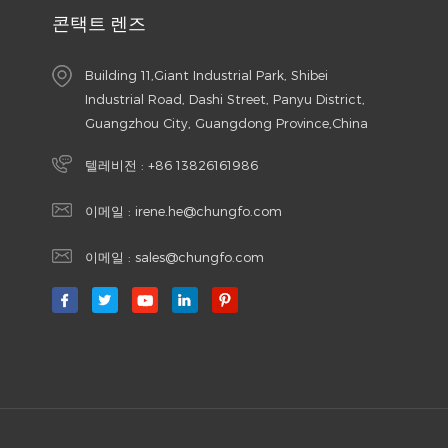
콘택트 렌즈
Building 11,Giant Industrial Park, Shibei
Industrial Road, Dashi Street, Panyu District,
Guangzhou City, Guangdong Province,China
텔레비전 :
+86 13826161986
이메일 :
irene.he@chungfo.com
이메일 :
sales@chungfo.com