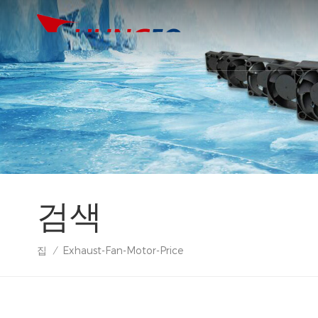
검색
집
Exhaust-Fan-Motor-Price
/