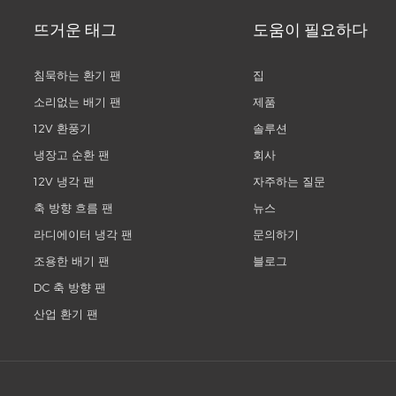
뜨거운 태그
도움이 필요하다
침묵하는 환기 팬
집
소리없는 배기 팬
제품
12V 환풍기
솔루션
냉장고 순환 팬
회사
12V 냉각 팬
자주하는 질문
축 방향 흐름 팬
뉴스
라디에이터 냉각 팬
문의하기
조용한 배기 팬
블로그
DC 축 방향 팬
산업 환기 팬