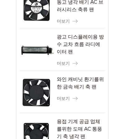
동고 냉각 배기 AC 브
러시리스 축류 팬
더보기
광고 디스플레이용 방
수 교차 흐름 라디에
이터 팬
더보기
와인 캐비닛 환기를위
한 금속 배기 축 팬
더보기
용접 기계 공급 업체
를위한 도매 AC 통풍
기 축 냉각 팬