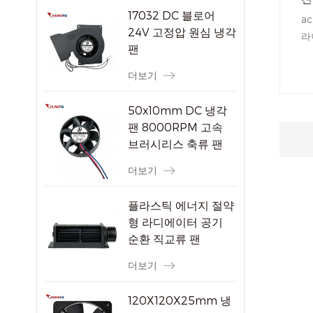
17032 DC 블로어
a
24V 고정압 원심 냉각
라
팬
가
냐
더보기
조
50x10mm DC 냉각
팬 8000RPM 고속
브러시리스 축류 팬
소형 전자 기기용
더보기
플라스틱 에너지 절약
형 라디에이터 공기
순환 직교류 팬
더보기
120X120X25mm 냉