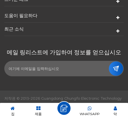
도움이 필요하다
최근 소식
메일 링리스트에 가입하여 정보를 얻으십시오
저작권 © 2013-2026 Guangdong Chungfo Electronic Technology
Co., Ltd. 판권 소유.
힘의 힘 :
dyyseo.com
|
Sitemap.
|
XML
|
개인 정보 정책
|
IPv6 네트워크 지원
집
제품
WHATSAPP
약