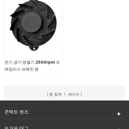
전기 공기 방열기 2500rpm 프
레임리스 브래킷 팬
총 합계
1
페이지
콘택트 렌즈
뜨거운 태그