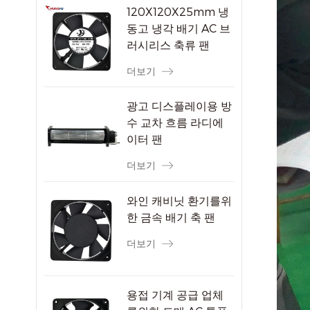
120X120X25mm 냉
동고 냉각 배기 AC 브
러시리스 축류 팬
더보기
광고 디스플레이용 방
수 교차 흐름 라디에
이터 팬
더보기
와인 캐비닛 환기를위
한 금속 배기 축 팬
더보기
용접 기계 공급 업체