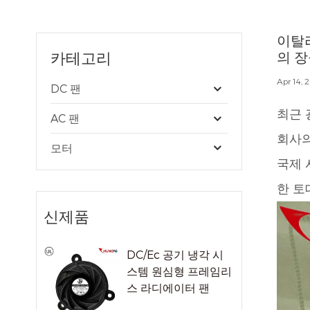
이탈리
카테고리
의 장
Apr 14, 
DC 팬
최근 
AC 팬
회사의
모터
국제 
한 토
신제품
DC/Ec 공기 냉각 시
스템 원심형 프레임리
스 라디에이터 팬