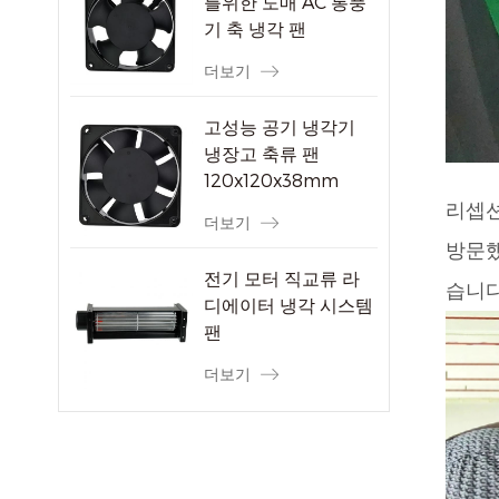
를위한 도매 AC 통풍
기 축 냉각 팬
더보기
고성능 공기 냉각기
냉장고 축류 팬
120x120x38mm
리셉션
더보기
방문했
전기 모터 직교류 라
습니다
디에이터 냉각 시스템
팬
더보기