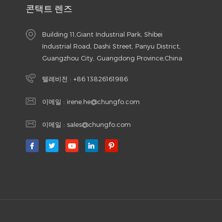
콘택트 렌즈
Building 11,Giant Industrial Park, Shibei
Industrial Road, Dashi Street, Panyu District,
Guangzhou City, Guangdong Province,China
텔레비전 :
+86 13826161986
이메일 :
irene.he@chungfo.com
이메일 :
sales@chungfo.com