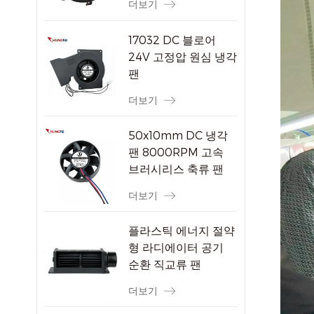
더보기
17032 DC 블로어
24V 고정압 원심 냉각
팬
더보기
50x10mm DC 냉각
팬 8000RPM 고속
브러시리스 축류 팬
소형 전자 기기용
더보기
플라스틱 에너지 절약
형 라디에이터 공기
순환 직교류 팬
더보기