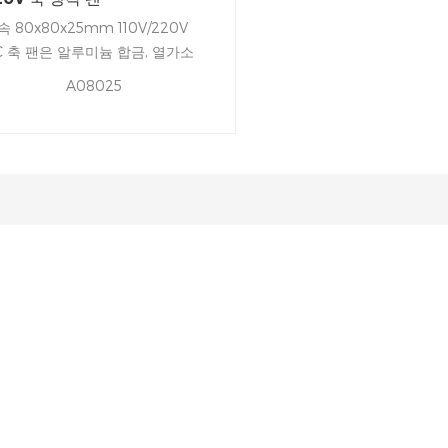
속 80x80x25mm 110V/220V
C 축 팬은 알루미늄 합금, 열가소
 블레이드.가 있는 견고하고 내구
A08025
이 강한 금속 프레임,'s 냉각 또는
기가 필요한 프로젝트를 위해 설
되었습니다. 팬은 -40 ℃ ~ +70 ℃
서 안정적으로 작동할 수 있습니