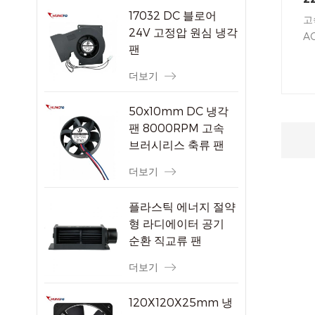
17032 DC 블로어
고
24V 고정압 원심 냉각
A
팬
성
성
더보기
환
계
50x10mm DC 냉각
에
팬 8000RPM 고속
다.
브러시리스 축류 팬
소형 전자 기기용
더보기
플라스틱 에너지 절약
형 라디에이터 공기
순환 직교류 팬
더보기
120X120X25mm 냉