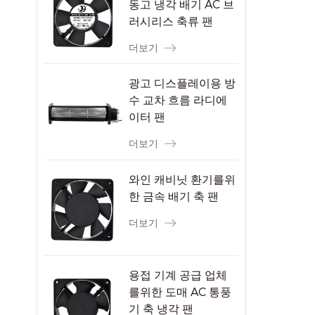
동고 냉각 배기 AC 브
러시리스 축류 팬
더보기
광고 디스플레이용 방
수 교차 흐름 라디에
이터 팬
더보기
와인 캐비닛 환기를위
한 금속 배기 축 팬
더보기
용접 기계 공급 업체
를위한 도매 AC 통풍
기 축 냉각 팬