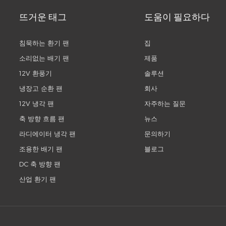
뜨거운 태그
도움이 필요하다
침묵하는 환기 팬
집
소리없는 배기 팬
제품
12V 환풍기
솔루션
냉장고 순환 팬
회사
12V 냉각 팬
자주하는 질문
축 방향 흐름 팬
뉴스
라디에이터 냉각 팬
문의하기
조용한 배기 팬
블로그
DC 축 방향 팬
산업 환기 팬