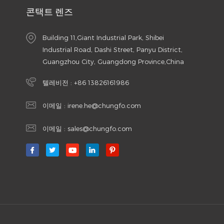
콘택트 렌즈
Building 11,Giant Industrial Park, Shibei
Industrial Road, Dashi Street, Panyu District,
Guangzhou City, Guangdong Province,China
텔레비전 :
+86 13826161986
이메일 :
irene.he@chungfo.com
이메일 :
sales@chungfo.com