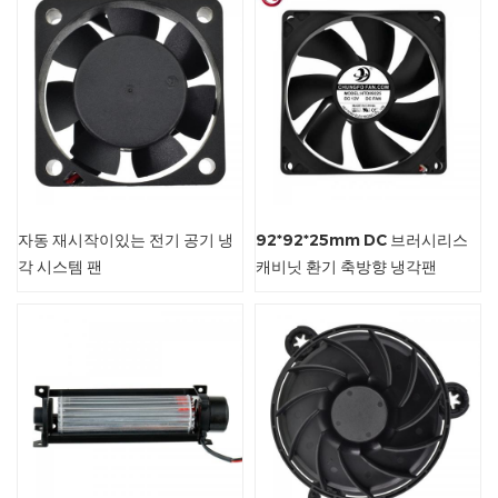
자동 재시작이있는 전기 공기 냉
92*92*25mm DC 브러시리스
각 시스템 팬
캐비닛 환기 축방향 냉각팬