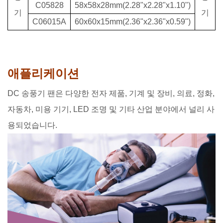
C05828
58x58x28mm(2.28"x2.28"x1.10")
기
기
C06015A
60x60x15mm(2.36"x2.36"x0.59")
애플리케이션
DC 송풍기 팬은 다양한 전자 제품, 기계 및 장비, 의료, 정화,
자동차, 미용 기기, LED 조명 및 기타 산업 분야에서 널리 사
용되었습니다.