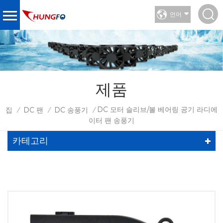
언어
제품
DC 모터 슬리브/볼 베어링 공기 라디에
집
DC 팬
DC 송풍기
/
/
/
이터 팬 송풍기
카테고리