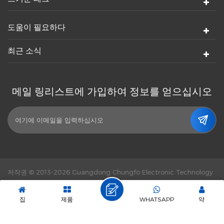
도움이 필요하다
최근 소식
메일 링리스트에 가입하여 정보를 얻으십시오
저작권 © 2013-2026 Guangdong Chungfo Electronic Technology
Co., Ltd. 판권 소유.
힘의 힘 :
dyyseo.com
|
Sitemap.
|
XML
|
개인 정보 정책
|
IPv6 네트워크 지원
집
제품
WHATSAPP
약