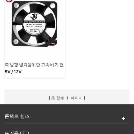
축 방향 냉각을위한 고속 배기 팬
5V / 12V
총 합계
1
페이지
콘택트 렌즈
뜨거운 태그