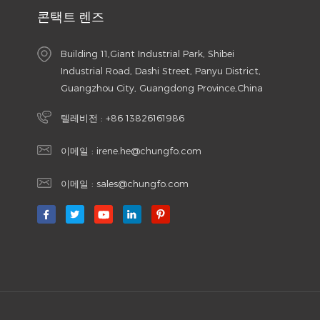
콘택트 렌즈
Building 11,Giant Industrial Park, Shibei
Industrial Road, Dashi Street, Panyu District,
Guangzhou City, Guangdong Province,China
텔레비전 :
+86 13826161986
이메일 :
irene.he@chungfo.com
이메일 :
sales@chungfo.com