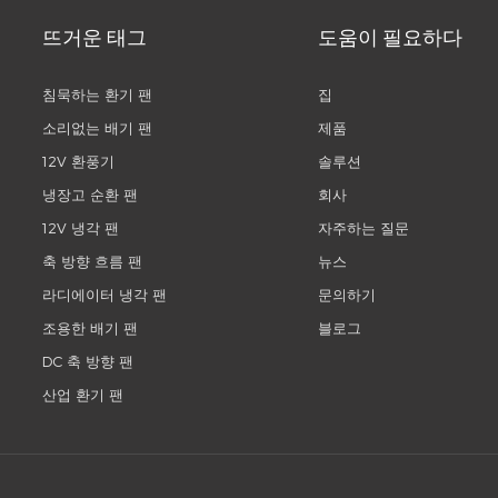
뜨거운 태그
도움이 필요하다
침묵하는 환기 팬
집
소리없는 배기 팬
제품
12V 환풍기
솔루션
냉장고 순환 팬
회사
12V 냉각 팬
자주하는 질문
축 방향 흐름 팬
뉴스
라디에이터 냉각 팬
문의하기
조용한 배기 팬
블로그
DC 축 방향 팬
산업 환기 팬