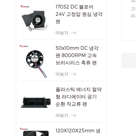
17032 DC 블로어
고
24V 고정압 원심 냉각
리
팬
정
더보기
50x10mm DC 냉각
팬 8000RPM 고속
브러시리스 축류 팬
소형 전자 기기용
더보기
플라스틱 에너지 절약
형 라디에이터 공기
순환 직교류 팬
더보기
120X120X25mm 냉