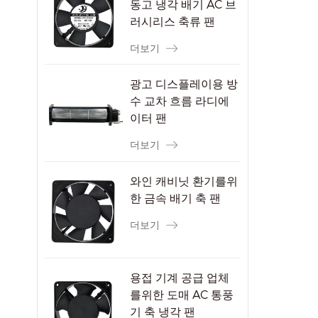
동고 냉각 배기 AC 브
러시리스 축류 팬
더보기
광고 디스플레이용 방
수 교차 흐름 라디에
이터 팬
더보기
와인 캐비닛 환기를위
한 금속 배기 축 팬
더보기
용접 기계 공급 업체
를위한 도매 AC 통풍
기 축 냉각 팬