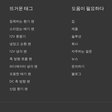
뜨거운 태그
도움이 필요하다
침묵하는 환기 팬
집
소리없는 배기 팬
제품
12V 환풍기
솔루션
냉장고 순환 팬
회사
12V 냉각 팬
자주하는 질문
축 방향 흐름 팬
뉴스
라디에이터 냉각 팬
문의하기
조용한 배기 팬
블로그
DC 축 방향 팬
산업 환기 팬