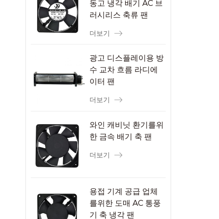
동고 냉각 배기 AC 브
러시리스 축류 팬
더보기
광고 디스플레이용 방
수 교차 흐름 라디에
이터 팬
더보기
와인 캐비닛 환기를위
한 금속 배기 축 팬
더보기
용접 기계 공급 업체
를위한 도매 AC 통풍
기 축 냉각 팬