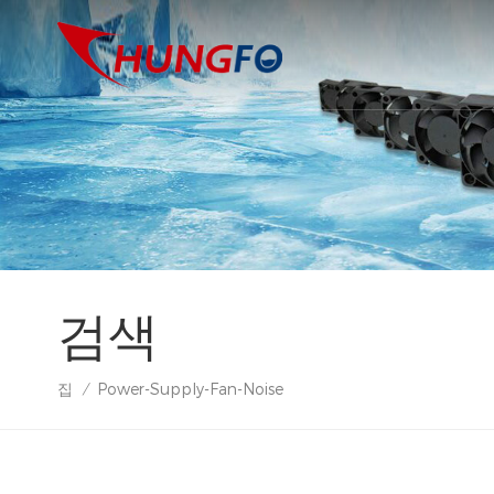
검색
집
Power-Supply-Fan-Noise
/