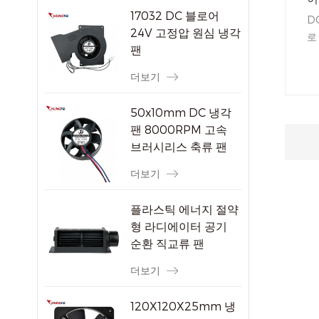
17032 DC 블로어
D
24V 고정압 원심 냉각
로
팬
면
니
더보기
합
일
50x10mm DC 냉각
합
팬 8000RPM 고속
브러시리스 축류 팬
소형 전자 기기용
더보기
플라스틱 에너지 절약
형 라디에이터 공기
순환 직교류 팬
더보기
120X120X25mm 냉