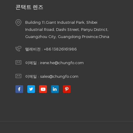
콘택트 렌즈
Building 11,Giant Industrial Park, Shibei
Industrial Road, Dashi Street, Panyu District,
Guangzhou City, Guangdong Province,China
텔레비전 :
+86 13826161986
이메일 :
irene.he@chungfo.com
이메일 :
sales@chungfo.com