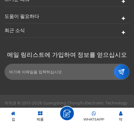
도움이 필요하다
최근 소식
메일 링리스트에 가입하여 정보를 얻으십시오
저작권 © 2013-2026 Guangdong Chungfo Electronic Technology
Co., Ltd. 판권 소유.
힘의 힘 :
dyyseo.com
|
Sitemap.
|
XML
|
개인 정보 정책
|
IPv6 네트워크 지원
집
제품
WHATSAPP
약