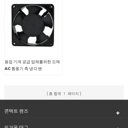
용접 기계 공급 업체를위한 도매
AC 통풍기 축 냉각 팬
총 합계
1
페이지
콘택트 렌즈
뜨거운 태그